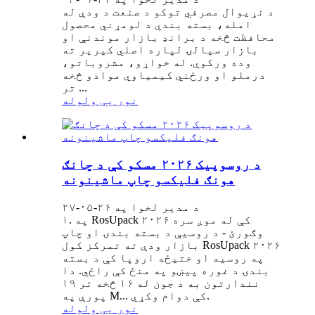
د نړیوال مصرفي توکو د صنعت د ودې له
امله، بسته بندي د لومړني محصول
محافظت څخه د برانډ بازار موندنې او
بازار سیالۍ لپاره اصلي کیریر ته
وده ورکوي. له خواړو، مشروباتو،
درملو او ورځني کیمیاوي موادو څخه
تر ...
نور یی ولوله
د روسوپیک ۲۰۲۶ مسکو کې د چانګ
هونګ فلیکسو چاپ ماشینونه
د مدیر لخوا په ۲۶-۰۵-۲۷
۱. په RosUpack ۲۰۲۶ کې له موږ سره
وګورئ - د روسیې د بسته بندۍ او چاپ
بازار ودې ته تمرکز کول RosUpack ۲۰۲۶
په روسیه او ختیځه اروپا کې د بسته
بندۍ د غوره پیښو په منځ کې راځي. دا
نندارتون به د جون له ۱۶ څخه تر ۱۹
پورې په M... کې دوام وکړي.
نور یی ولوله