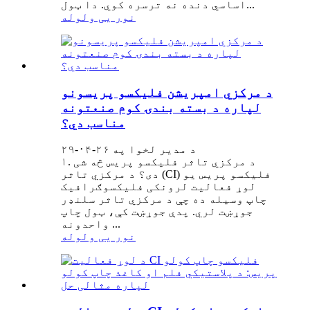
اساسي دنده نه ترسره کوي. دا ټول...
نور یی ولوله
د مرکزي امپریشن فلیکسو پریسونو
لپاره د بسته بندۍ کوم صنعتونه
مناسب دي؟
د مدیر لخوا په ۲۶-۰۴-۲۹
۱. د مرکزي تاثر فلیکسو پریس څه شی
دی؟ د مرکزي تاثر (CI) فلیکسو پریس یو
لوړ فعالیت لرونکی فلیکسوګرافیک
چاپ وسیله ده چې د مرکزي تاثر سلنډر
جوړښت لري. پدې جوړښت کې، ټول چاپ
واحدونه ...
نور یی ولوله