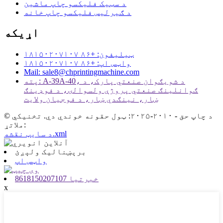
د سټیک فلیکسو چاپ ماشین
د ګیرلیس فلیکسو چاپ خانه
اړیکه
ټیلیفون: +۸۶ ۱۸۱۵۰۲۰۷۱۰۷
واټس اپ: +۸۶ ۱۸۱۵۰۲۰۷۱۰۷
Mail: sale8@chprintingmachine.com
پته: A-39A-40، د شویګوان صنعتي پارک، د
ګوانلینګ صنعتي پروژې ولسوالۍ، د فوډینګ
ښار، نینګدي ښار، د فوجیان ولایت
© د چاپ حق - ۲۰۱۰-۲۰۲۵: ټول حقونه خوندي دي. تخنیکي
ملاتړ:
د سایټ نقشه.xml
برېښنالیک ولېږئ
واټس اپ
8618150207107 خبرتیا
x