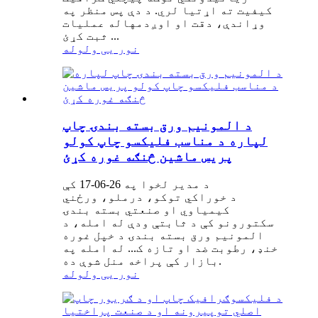
کیفیت ته اړتیا لري. د دې پس منظر په
وړاندې، دقت او اوږدمهاله عملیات
ثبت کړئ ...
نور یی ولوله
د المونیم ورق بسته بندۍ چاپ
لپاره د مناسب فلیکسو چاپ کولو
پریس ماشین څنګه غوره کړئ
د مدیر لخوا په 26-06-17 کې
د خوراکي توکو، درملو، ورځني
کیمیاوي او صنعتي بسته بندۍ
سکتورونو کې د ثابتې ودې له امله، د
المونیم ورق بسته بندۍ د خپل غوره
خنډ، رطوبت ضد او تازه ک... له امله په
بازار کې پراخه منل شوې ده.
نور یی ولوله