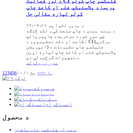
د لوړ فعالیت CI فلیکسو چاپ کولو
پریس: د پلاستيکي فلم او کاغذ چاپ
کولو لپاره مثالی حل
د مدیر لخوا په ۲۶-۰۴-۲۲
د بسته بندۍ د چاپ صنعت کې، لکه څنګه
چې موږ غوره موثریت، چاپیریالي
اطاعت او دقت تعقیبوو، د CI (مرکزي
امپریشن) فلیکسو چاپ مطبوعات د
پلاستيکي فلم او کاغذ چاپ لپاره اړین
تجهیزات ګرځیدلي دي...
نور یی ولوله
بل >
>>
مخ ۱ / ۱۰
6
5
4
3
2
1
فیسبوک
یوټیوب
ټیک ټاک
انسټاګرام
د محصول
د سي آی فلیکسو چاپ ماشین