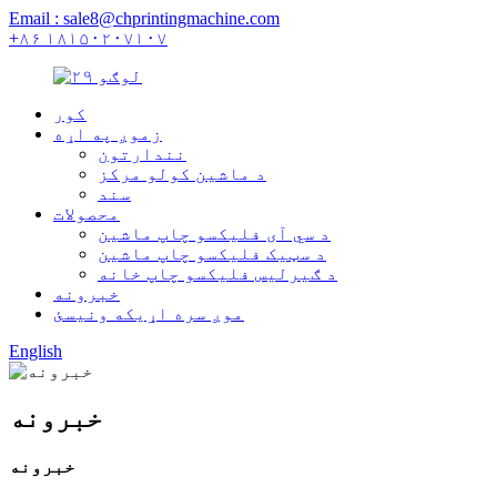
Email : sale8@chprintingmachine.com
+۸۶ ۱۸۱۵۰۲۰۷۱۰۷
کور
زموږ په اړه
نندارتون
د ماشین کولو مرکز
سند
محصولات
د سي آی فلیکسو چاپ ماشین
د سټیک فلیکسو چاپ ماشین
د ګیرلیس فلیکسو چاپ خانه
خبرونه
موږ سره اړیکه ونیسئ
English
خبرونه
خبرونه