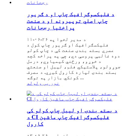
د فلیکسوګرافیک چاپ او د ګریور
چاپ اصلي توپیرونه او د صنعت
پراختیا رجحانات
د مدیر لخوا په ۲۶-۰۶-۱۱
فلیکسګرافیک او ګریور چاپ کول د
عصري بسته بندۍ صنعت کې د چاپ کولو
دوه غالبې پروسې دي، چې په پراخه کچه
د خوړو، ورځني کیمیاوي، درمل
جوړولو، پلاستيکي فلم، لیبل او صنعتي
بسته بندۍ لپاره کارول کیږي. د مصرف
کونکي بازار په توګه ...
نور یی ولوله
د بسته بندۍ او لیبل چاپ کولو کې
د CI فلیکسوګرافیک چاپ ماشین
کارول
د مدیر لخوا په ۲۶-۰۶-۰۳