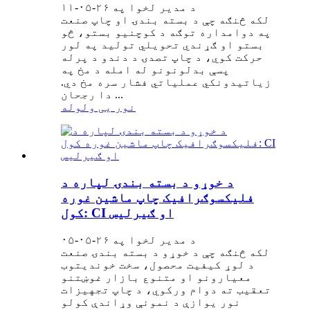
د مدیر لخوا په ۲۶-۰۵-۱۱
لکه څنګه چې د بسته بندۍ او چاپ صنعت
په دوامداره توګه د کوچنيو بستو، څو
بستو او ګړندي تحویلي تولید په لور
حرکت کوي، د چاپ تصدۍ د دندو د پرله
پسې بدلونونو له امله د مخ په
زیاتیدونکي عملیاتي فشار سره مخ دي.
دا رجحان ...
نور یی ولوله
د خوړو د بسته بندۍ لپاره د
فلیکسوګرافیک چاپ ماشین غوره
کول: CI او ګیرلیس
د مدیر لخوا په ۲۶-۰۵-۰۵
لکه څنګه چې د خوړو د بسته بندۍ صنعت
د لوړ کیفیت محصول، سخت خوندیتوب
معیارونو او متنوع بازار غوښتنو
تعقیب ته دوام ورکوي، د چاپ تجهیزات
نور یوازې د نمونې وړاندې کولو