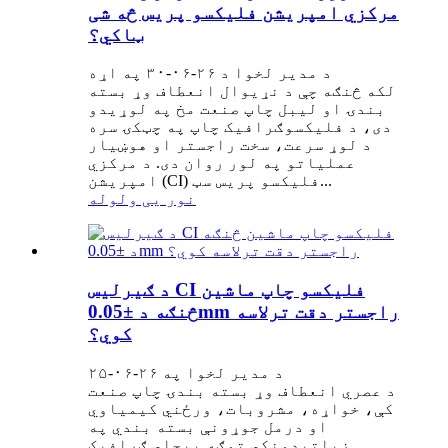
مرکزي امپریشن فلیکسو پریس څه شی
ټاکي؟
د مدیر لخوا د ۲۶-۰۶-۳۰ په اړه
لکه څنګه چې د نړیوال انعطاف وړ بسته
بندۍ او لیبل چاپ صنعت مخ په لوړیدو
دی، د فلیکسوګرافیک چاپ په چټکۍ سره
د لوړ سرعت، سخت راجستر او هوښیار
عملیاتو په لور روان دی. د مرکزي
امپریشن (CI) فلیکسو پریس سټ...
نور یی ولوله
د ګیرلیس CI فلیکسو چاپ ماشین
څنګه د ±0.05mm راجستر دقت ترلاسه
کوي؟
د مدیر لخوا په ۲۶-۰۶-۲۵
د عصري انعطاف وړ بسته بندۍ چاپ صنعت
کې، خواړه، مشروبات، ورځني کیمیاوي
او درمل جوړونې بسته بندي په
زیاتیدونکي توګه پیچلي ګرافیک