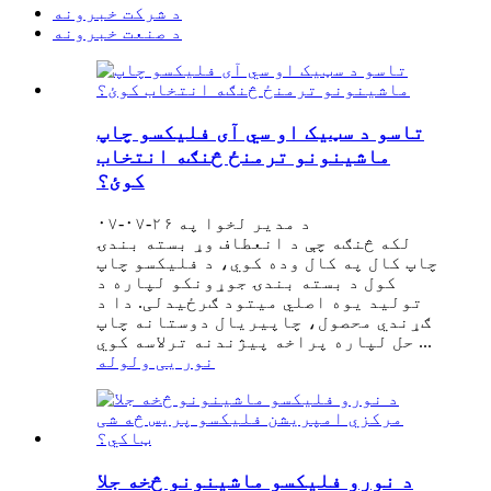
د شرکت خبرونه
د صنعت خبرونه
تاسو د سټیک او سي آی فلیکسو چاپ
ماشینونو ترمنځ څنګه انتخاب
کوئ؟
د مدیر لخوا په ۲۶-۰۷-۰۷
لکه څنګه چې د انعطاف وړ بسته بندۍ
چاپ کال په کال وده کوي، د فلیکسو چاپ
کول د بسته بندۍ جوړونکو لپاره د
تولید یوه اصلي میتود ګرځیدلی. دا د
ګړندي محصول، چاپیریال دوستانه چاپ
حل لپاره پراخه پیژندنه ترلاسه کوي ...
نور یی ولوله
د نورو فلیکسو ماشینونو څخه جلا