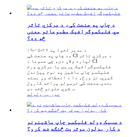
د چاپ په صنعت کې، د مرکزي تاثر
سي فلیکسوګرافیک مطبوعاتو معنی
څه ده؟
د مدیر لخوا په ۲۶-۰۵-۱۹
د چاپ په صنعت کې، CI د مرکزي تاثر
لپاره ولاړ دی، چې عموما د CI
فلیکسوګرافیک پریس یا مرکزي ډرم
فلیکسو چاپ ماشین په نوم پیژندل
کیږي. نن ورځ، دا د انعطاف وړ بسته
بندۍ صنعت کې ترټولو پراخه کارول
شوي حلونو څخه دی ...
نور یی ولوله
د سټیک ډوله فلیکسو چاپ ماشینونو
د کار بدلون موثریت څنګه ښه کړو؟